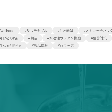
#wellness
#サステナブル
#しわ軽減
#ストレッチバッ
#日焼け対策
#朝活
#水溶性ウレタン樹脂
#猛暑対策
#蚊の忌避効果
#製品情報
#非フッ素