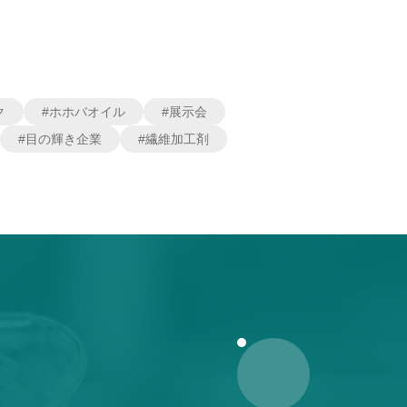
ク
#ホホバオイル
#展示会
#目の輝き企業
#繊維加工剤