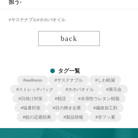
担う-
#サステナブル
#ホホバオイル
back
タグ一覧
#wellness
#サステナブル
#しわ軽減
#ストレッチバック
#ホホバオイル
#展示会
#日焼け対策
#朝活
#水溶性ウレタン樹脂
#猛暑対策
#目の輝き企業
#繊維加工剤
#蚊の忌避効果
#製品情報
#非フッ素