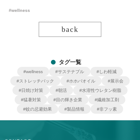
#wellness
back
タグ一覧
#wellness
#サステナブル
#しわ軽減
#ストレッチバック
#ホホバオイル
#展示会
#日焼け対策
#朝活
#水溶性ウレタン樹脂
#猛暑対策
#目の輝き企業
#繊維加工剤
#蚊の忌避効果
#製品情報
#非フッ素